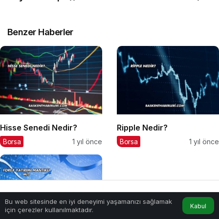
Benzer Haberler
Hisse Senedi Nedir?
Ripple Nedir?
Borsa
1 yıl önce
Borsa
1 yıl önce
Bu web sitesinde en iyi deneyimi yaşamanızı sağlamak
Anasayfa
Akış
Hesabım
Kabul
için çerezler kullanılmaktadır.