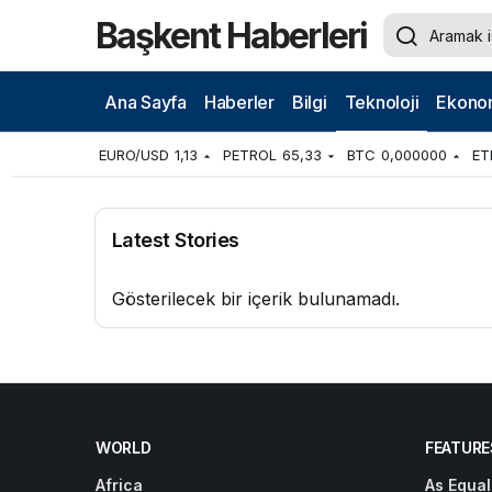
Başkent Haberleri
Ana Sayfa
Haberler
Bilgi
Teknoloji
Ekono
EURO/USD
1,13
PETROL
65,33
BTC
0,000000
ET
Latest Stories
Gösterilecek bir içerik bulunamadı.
WORLD
FEATURE
Africa
As Equal