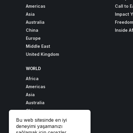
Americas
Call to E
Asia
Impact 
Australia
Freedom
China
Inside A
Europe
Middle East
United Kingdom
WORLD
Africa
Americas
Asia
Australia
China
Europe
Bu web sitesinde en iyi
deneyimi yaşamanızı
Middle East
sağlamak için çerezler