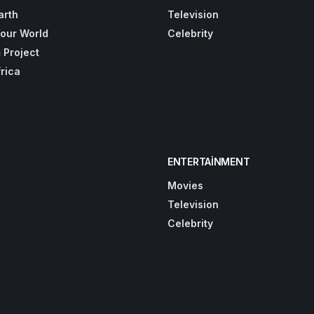
arth
Television
Your World
Celebrity
 Project
frica
ENTERTAINMENT
Movies
Television
Celebrity