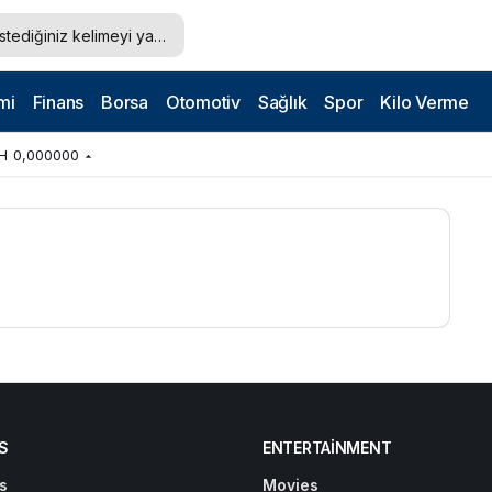
mi
Finans
Borsa
Otomotiv
Sağlık
Spor
Kilo Verme
H
0,000000
S
ENTERTAINMENT
s
Movies