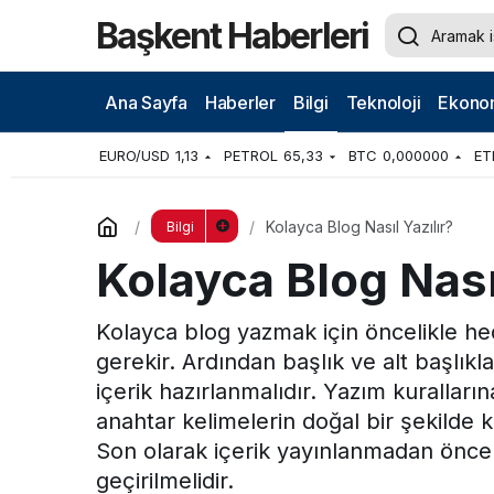
Başkent Haberleri
Ana Sayfa
Haberler
Bilgi
Teknoloji
Ekono
EURO/USD
1,13
PETROL
65,33
BTC
0,000000
ET
Kolayca Blog Nasıl Yazılır?
Bilgi
Kolayca Blog Nasıl
Kolayca blog yazmak için öncelikle hed
gerekir. Ardından başlık ve alt başlıklar
içerik hazırlanmalıdır. Yazım kuralları
anahtar kelimelerin doğal bir şekilde 
Son olarak içerik yayınlanmadan önce 
geçirilmelidir.