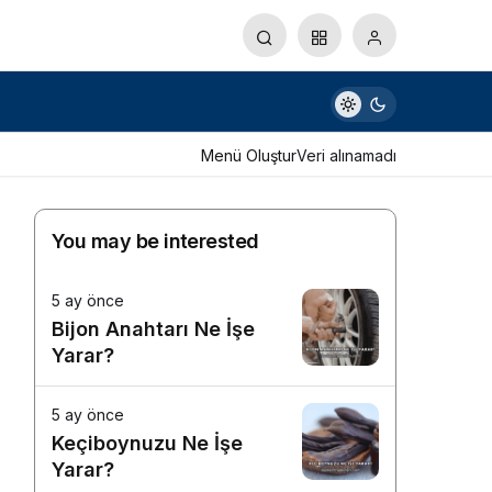
Menü Oluştur
Veri alınamadı
You may be interested
5 ay önce
Bijon Anahtarı Ne İşe
Yarar?
5 ay önce
Keçiboynuzu Ne İşe
Yarar?