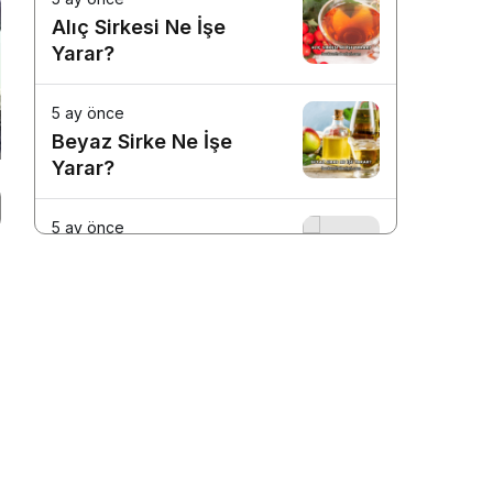
Alıç Sirkesi Ne İşe
Yarar?
5 ay önce
Beyaz Sirke Ne İşe
Yarar?
5 ay önce
Tüketici Hakem Heyeti
Ne İşe Yarar?
5 ay önce
TC Kimlik Numarası Ne
İşe Yarar?