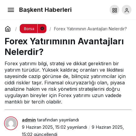
Borsada İşlem Ücreti Var mı?
Başkent Haberleri
Yorum Yap
Paylaş
Forex Yatırımının Avantajları Nelerdir?
Borsa
Forex Yatırımının Avantajları
Nelerdir?
Forex yatırımı bilgi, strateji ve dikkat gerektiren bir
yatırım türüdür. Yüksek kaldıraç oranları ve likiditesi
sayesinde cazip görünse de, bilinçsiz yatırımcılar için
ciddi riskler taşır. Finansal okuryazarlığı olan, piyasa
analizine hakim ve risk yönetimi stratejilerini doğru
uygulayan bireyler için Forex yatırımı uzun vadede
mantıklı bir tercih olabilir.
admin
tarafından yayınlandı
9 Haziran 2025, 15:02
yayınlandı
9 Haziran 2025,
15:02
güncellendi