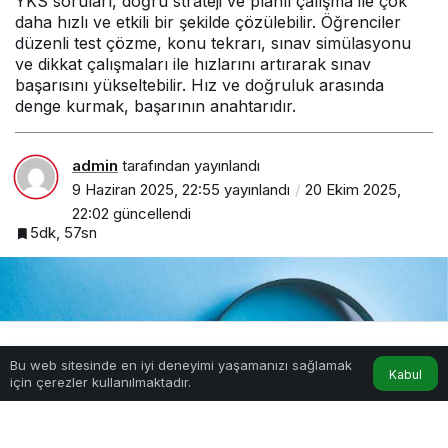
YKS soruları, doğru strateji ve planlı çalışma ile çok
daha hızlı ve etkili bir şekilde çözülebilir. Öğrenciler
düzenli test çözme, konu tekrarı, sınav simülasyonu
ve dikkat çalışmaları ile hızlarını artırarak sınav
başarısını yükseltebilir. Hız ve doğruluk arasında
denge kurmak, başarının anahtarıdır.
admin
tarafından yayınlandı
9 Haziran 2025, 22:55
yayınlandı
20 Ekim 2025,
22:02
güncellendi
5dk, 57sn
Bu web sitesinde en iyi deneyimi yaşamanızı sağlamak
Anasayfa
Akış
Hesabım
Kabul
için çerezler kullanılmaktadır.