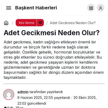
YKS Soruları Nasıl Daha Hızlı Çözülür?
Başkent Haberleri
Yorum Yap
Paylaş
Adet Gecikmesi Neden Olur?
Kilo Verme
Adet Gecikmesi Neden Olur?
Adet gecikmesi, kadın sağlığını etkileyen önemli bir
durumdur ve birçok farklı nedene bağlı olarak
gelişebilir. Özellikle gebelik, hormonal bozukluklar ve
stres gibi etkenler bu süreci doğrudan etkileyebilir. Bu
nedenle, adet gecikmesi yaşayan kişilerin kendilerini
gözlemlemeleri ve gerektiğinde uzman bir doktora
başvurmaları sağlıklı bir döngü düzeni açısından önem
taşımaktadır.
admin
tarafından yayınlandı
9 Haziran 2025, 22:55
yayınlandı
20 Ekim 2025,
22:02
güncellendi
5dk, 25sn